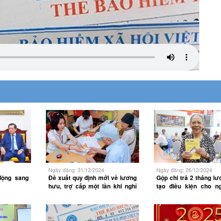
Ngày đăng: 31/12/2024
Ngày đăng: 26/12/2024
động sang
Đề xuất quy định mới về lương
Gộp chi trả 2 tháng l
hưu, trợ cấp một lần khi nghỉ
tạo điều kiện cho n
hưu
hưởng chính sách v
đón Tết