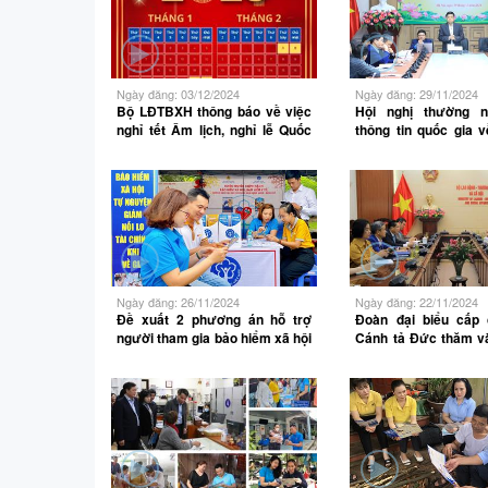
Ngày đăng: 03/12/2024
Ngày đăng: 29/11/2024
Bộ LĐTBXH thông báo về việc
Hội nghị thường 
nghỉ tết Âm lịch, nghỉ lễ Quốc
thông tin quốc gia v
khánh, nghỉ lễ ngày Chiến
vệ sinh lao động
thắng 30/4 và ngày Quốc tế lao
động 01/5 năm 2025
Ngày đăng: 26/11/2024
Ngày đăng: 22/11/2024
Đề xuất 2 phương án hỗ trợ
Đoàn đại biểu cấp
người tham gia bảo hiểm xã hội
Cánh tả Đức thăm v
tự nguyện
tại Bộ LĐTBXH