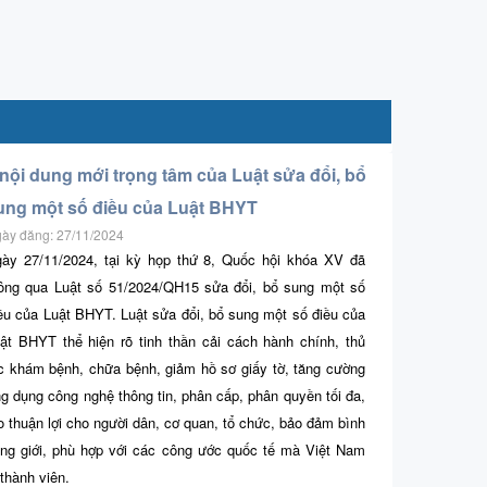
 nội dung mới trọng tâm của Luật sửa đổi, bổ
ung một số điều của Luật BHYT
ày đăng: 27/11/2024
ày 27/11/2024, tại kỳ họp thứ 8, Quốc hội khóa XV đã
ông qua Luật số 51/2024/QH15 sửa đổi, bổ sung một số
ều của Luật BHYT. Luật sửa đổi, bổ sung một số điều của
ật BHYT thể hiện rõ tinh thần cải cách hành chính, thủ
c khám bệnh, chữa bệnh, giảm hồ sơ giấy tờ, tăng cường
g dụng công nghệ thông tin, phân cấp, phân quyền tối đa,
o thuận lợi cho người dân, cơ quan, tổ chức, bảo đảm bình
ng giới, phù hợp với các công ước quốc tế mà Việt Nam
 thành viên.