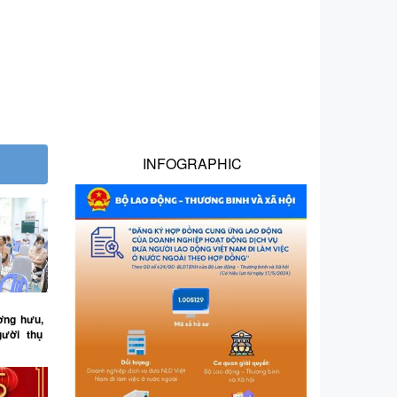
INFOGRAPHIC
ương hưu,
gười thụ
ui Xuân,