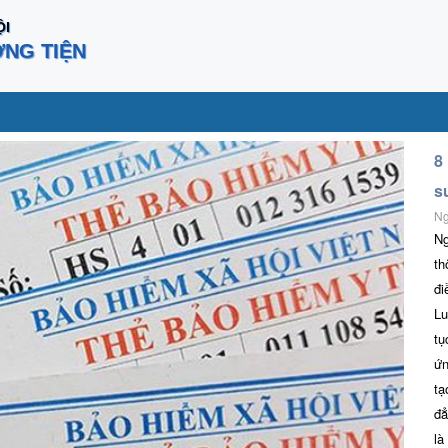
ỘI
ƠNG TIỆN
8
s
Ng
Ng
th
đi
Lu
tụ
ứn
tạ
đẳ
là