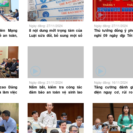
Ngày đăng: 27/11/2024
Ngày đăng: 27/11/2024
niên Mạng
8 nội dung mới trọng tâm của
Thủ tướng đồng ý p
ề an toàn,
Luật sửa đổi, bổ sung một số
nghỉ 09 ngày dịp Tế
điều của Luật BHYT
đán Ất Tỵ 2025 và hoá
nghỉ 5 ngày dịp 30/4 - 1
Ngày đăng: 21/11/2024
Ngày đăng: 16/11/2024
 cao Đảng
Nắm bắt, kiểm tra công tác
Tăng cường đánh gi
à làm việc
đảm bảo an toàn vệ sinh lao
diện nguy cơ, rủi r
động tại Chi nhánh Phát điện
động triển khai các b
dầu khí
bảo đảm an toàn, vệ 
động tại nơi làm việc