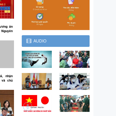
hương án
t Nguyên
n đổi để
/5
AUDIO
á, nhận
o và chủ
iện pháp
sinh lao