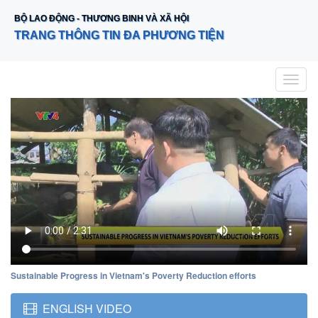
BỘ LAO ĐỘNG - THƯƠNG BINH VÀ XÃ HỘI
TRANG THÔNG TIN ĐA PHƯƠNG TIỆN
Toggle
naviga
Sustainable Progress in Vietnam's Poverty Reduction efforts
ENGLISH VIDEO